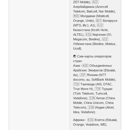
ZET⁠-⁠Mobile), 🇦🇿
Азербайджана (Azercell
Telekom, Bakcell, Nar Mobile),
🇲🇩 Молдавии (Moldcell,
Orange, Unite), 🇧🇾 Беларуси
(MTS, life:), А1), 🇰🇿
Казахстана (Kcell / Activ,
ALTEL), 🇰🇬 Киргизии (О!,
Megacom, Beeline), 🇺🇿
Узбекистана (Beeline, Mobiuz,
Ucell).
🌏 Сим-карты операторов
стран:
Азии -🇦🇪 Объединённых
Арабских Эмиратов (Etisalat,
du), 🇯🇵 Японии (NTT
docomo, au, SoftBank Mobile),
🇹🇭 Таиланда (AIS, DTAC,
True Move H), 🇹🇷 Турции
(Türk Telekom, Turkcell,
Vodafone), 🇨🇳 Китая (China
Mobile, China Unicom, China
Telecom), 🇮🇳 Индии (Airtel,
Idea, Vodafone).
Африки - 🇪🇬 Египта (Etisalat,
Orange, Vodafone, WE).