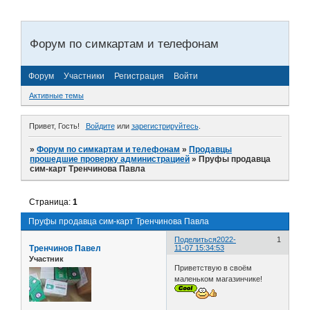
Форум по симкартам и телефонам
Форум
Участники
Регистрация
Войти
Активные темы
Привет, Гость!
Войдите
или
зарегистрируйтесь
.
»
Форум по симкартам и телефонам
»
Продавцы
прошедшие проверку администрацией
»
Пруфы продавца
сим-карт Тренчинова Павла
Страница:
1
Пруфы продавца сим-карт Тренчинова Павла
Поделиться
2022-
1
Тренчинов Павел
11-07 15:34:53
Участник
Приветствую в своём
маленьком магазинчике!