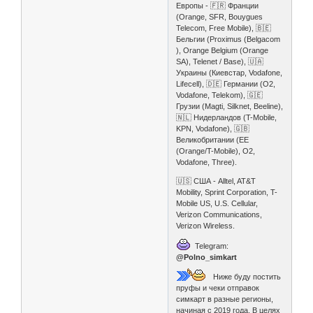
Европы - 🇫🇷 Франции
(Orange, SFR, Bouygues
Telecom, Free Mobile), 🇧🇪
Бельгии (Proximus (Belgacom
), Orange Belgium (Orange
SA), Telenet / Base), 🇺🇦
Украины (Киевстар, Vodafone,
Lifecell), 🇩🇪 Германии (O2,
Vodafone, Telekom), 🇬🇪
Грузии (Magti, Silknet, Beeline),
🇳🇱 Нидерландов (T-Mobile,
KPN, Vodafone), 🇬🇧
Великобритании (EE
(Orange/T-Mobile), O2,
Vodafone, Three).
🇺🇸 США - Alltel, AT&T
Mobility, Sprint Corporation, T-
Mobile US, U.S. Cellular,
Verizon Communications,
Verizon Wireless.
Telegram:
@Polno_simkart
Ниже буду постить
пруфы и чеки отправок
симкарт в разные регионы,
начиная с 2019 года. В целях