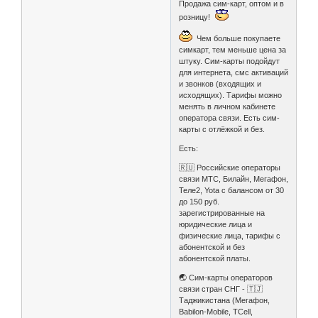
Продажа сим-карт, оптом и в
розницу!
Чем больше покупаете
симкарт, тем меньше цена за
штуку. Сим-карты подойдут
для интернета, смс активаций
и звонков (входящих и
исходящих). Тарифы можно
менять в личном кабинете
оператора связи. Есть сим-
карты с отлёжкой и без.
Есть:
🇷🇺 Российские операторы
связи МТС, Билайн, Мегафон,
Теле2, Yota с балансом от 30
до 150 руб.
зарегистрированные на
юридические лица и
физические лица, тарифы с
абонентской и без
абонентской платы.
🌏 Сим-карты операторов
связи стран СНГ - 🇹🇯
Таджикистана (Мегафон,
Babilon⁠-⁠Mobile, TCell,